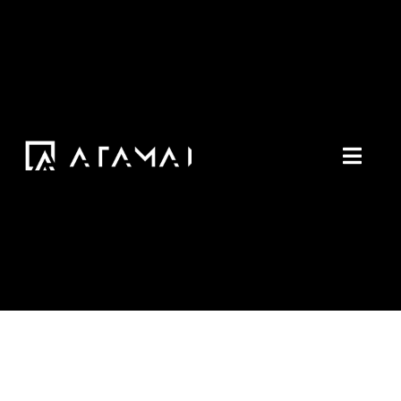
콘
텐
츠
로
건
너
Toggl
뛰
Naviga
기
Home
aStack