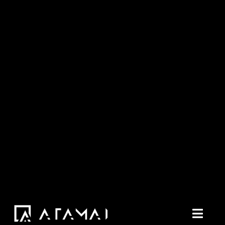
콘
텐
츠
로
건
너
뛰
기
Toggl